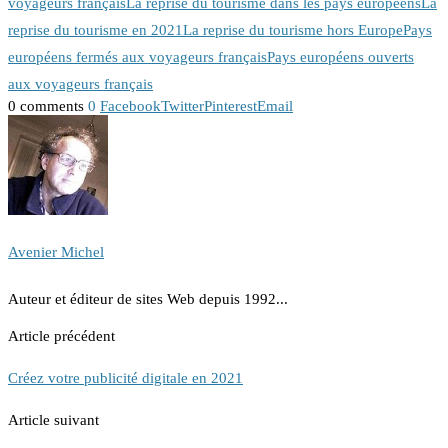
voyageurs français
La reprise du tourisme dans les pays européens
La
reprise du tourisme en 2021
La reprise du tourisme hors Europe
Pays
européens fermés aux voyageurs français
Pays européens ouverts
aux voyageurs français
0 comments
0
Facebook
Twitter
Pinterest
Email
Avenier Michel
Auteur et éditeur de sites Web depuis 1992...
Article précédent
Créez votre publicité digitale en 2021
Article suivant